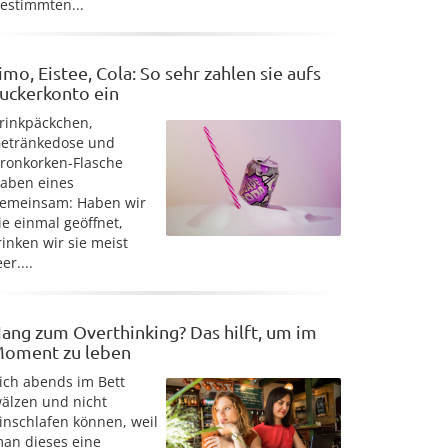
estimmten...
imo, Eistee, Cola: So sehr zahlen sie aufs
uckerkonto ein
rinkpäckchen,
etränkedose und
ronkorken-Flasche
aben eines
emeinsam: Haben wir
ie einmal geöffnet,
rinken wir sie meist
eer....
ang zum Overthinking? Das hilft, um im
oment zu leben
ich abends im Bett
älzen und nicht
inschlafen können, weil
an dieses eine