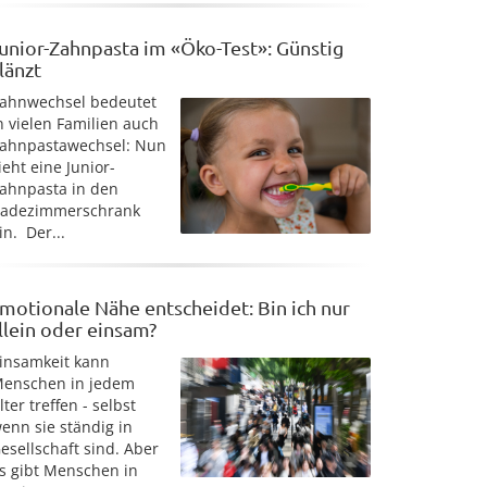
unior-Zahnpasta im «Öko-Test»: Günstig
länzt
ahnwechsel bedeutet
n vielen Familien auch
ahnpastawechsel: Nun
ieht eine Junior-
ahnpasta in den
adezimmerschrank
in. Der...
motionale Nähe entscheidet: Bin ich nur
llein oder einsam?
insamkeit kann
enschen in jedem
lter treffen - selbst
enn sie ständig in
esellschaft sind. Aber
s gibt Menschen in