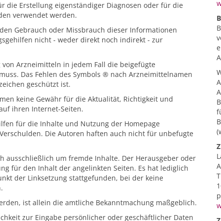
w
r die Erstellung eigenständiger Diagnosen oder für die
en verwendet werden.
B
B
 den Gebrauch oder Missbrauch dieser Informationen
v
gehilfen nicht - weder direkt noch indirekt - zur
e
A
 von Arzneimitteln in jedem Fall die beigefügte
W
 muss. Das Fehlen des Symbols ® nach Arzneimittelnamen
A
eichen geschützt ist.
A
en keine Gewähr für die Aktualität, Richtigkeit und
B
auf ihren Internet-Seiten.
f
B
ilfen für die Inhalte und Nutzung der Homepage
(
 Verschulden. Die Autoren haften auch nicht für unbefugte
Z
L
ich ausschließlich um fremde Inhalte. Der Herausgeber oder
A
 für den Inhalt der angelinkten Seiten. Es hat lediglich
T
nkt der Linksetzung stattgefunden, bei der keine
1
.
p
den, ist allein die amtliche Bekanntmachung maßgeblich.
w
chkeit zur Eingabe persönlicher oder geschäftlicher Daten
Z