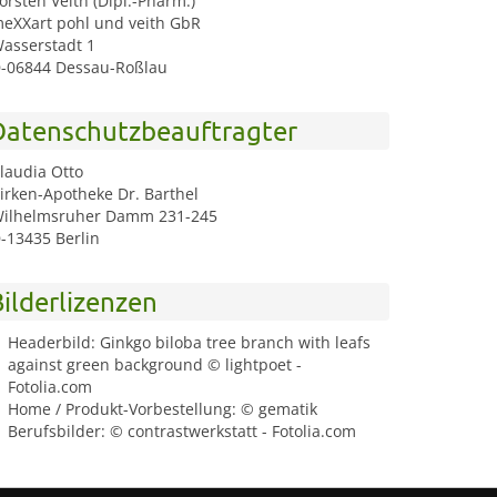
orsten Veith (Dipl.-Pharm.)
eXXart pohl und veith GbR
asserstadt 1
-06844 Dessau-Roßlau
Datenschutzbeauftragter
laudia Otto
irken-Apotheke Dr. Barthel
ilhelmsruher Damm 231-245
-13435 Berlin
ilderlizenzen
Headerbild: Ginkgo biloba tree branch with leafs
against green background © lightpoet -
Fotolia.com
Home / Produkt-Vorbestellung: © gematik
Berufsbilder: © contrastwerkstatt - Fotolia.com