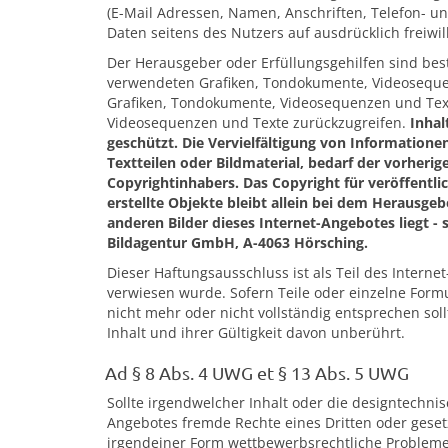
(E-Mail Adressen, Namen, Anschriften, Telefon- un
Daten seitens des Nutzers auf ausdrücklich freiwill
Der Herausgeber oder Erfüllungsgehilfen sind best
verwendeten Grafiken, Tondokumente, Videosequen
Grafiken, Tondokumente, Videosequenzen und Text
Videosequenzen und Texte zurückzugreifen.
Inhal
geschützt. Die Vervielfältigung von Information
Textteilen oder Bildmaterial, bedarf der vorher
Copyrightinhabers. Das Copyright für veröffentli
erstellte Objekte bleibt allein bei dem Herausgeb
anderen Bilder dieses Internet-Angebotes liegt - s
Bildagentur GmbH, A-4063 Hörsching.
Dieser Haftungsausschluss ist als Teil des Intern
verwiesen wurde. Sofern Teile oder einzelne Formu
nicht mehr oder nicht vollständig entsprechen sol
Inhalt und ihrer Gültigkeit davon unberührt.
Ad § 8 Abs. 4 UWG et § 13 Abs. 5 UWG
Sollte irgendwelcher Inhalt oder die designtechnis
Angebotes fremde Rechte eines Dritten oder geset
irgendeiner Form wettbewerbsrechtliche Probleme