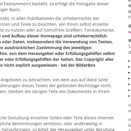
d Faxnummern) besteht, so erfolgt die Preisgabe dieser
i
iger Basis.
(
P
rebt, in allen Publikationen die Urheberrechte der
zen und Texte zu beachten, von ihnen selbst erstellte
K
e zu nutzen oder auf lizenzfreie Grafiken, Tondokumente,
w
t und Aufbau dieser Homepage sind urheberrechtlich
R
en oder Daten, insbesondere die Verwendung von Texten,
S
igen ausdrücklichen Zustimmung des jeweiligen
d
chte, von dem Herausgeber oder Erfüllungsgehilfen selbst
er oder Erfüllungsgehilfen der Seiten. Das Copyright aller
o nicht explizit ausgewiesen - bei der BilderBox
et-Angebotes zu betrachten, von dem aus auf diese Seite
lierungen dieses Textes der geltenden Rechtslage nicht,
lten, bleiben die übrigen Teile des Dokumentes in ihrem
s
v
che Gestaltung einzelner Seiten oder Teile dieses Internet-
I
zliche Bestimmungen verletzen, oder anderweitig in
M
 hervorbringen, so bittet der Herausgeber unter Berufung