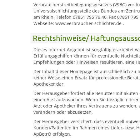
Verbraucherstreitbeilegungsgesetzes (VSBG) vor f
Universalschlichtungsstelle des Bundes am Zentrum
am Rhein, Telefon 07851 795 79 40, Fax 07851 795 
Webseite: www.verbraucher-schlichter.de .
Rechtshinweise/ Haftungsauss
Dieses Internet-Angebot ist sorgfältig erarbeite
Erfüllungsgehilfen können für eventuelle Nachtei
Empfehlungen oder Hinweisen resultieren, eine 
Der Inhalt dieser Homepage ist ausschließlich zu 
keiner Weise einen Ersatz für professionelle Ber
Apotheker dar.
Der Herausgeber fordert alle Benutzer mit akute
einen Arzt aufzusuchen. Wenn Sie bezüglich Ihrer
Arzt oder Apotheker Ihres Vertrauens zu wenden,
verändern oder abzusetzen.
Der Herausgeber versichert, dass eventuell notwe
Kunden/Patienten im Rahmen eines Liefer- bzw. Hom
ApBetrO erfolgen.