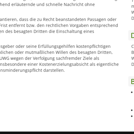
T
hend erläuternde und schnelle Nachricht ohne
m
W
D
antieren, dass die zu Recht beanstandeten Passagen oder
Frist entfernt bzw. den rechtlichen Vorgaben entsprechend
n des besagten Dritten die Einschaltung eines
sgeber oder seine Erfüllungsgehilfen kostenpflichtigen
C
klichen oder mutmaßlichen Willen des besagten Dritten,
B
 UWG wegen der Verfolgung sachfremder Ziele als
W
insbesondere einer Kostenerzielungsabsicht als eigentliche
D
ensminderungspflicht darstellen.
B