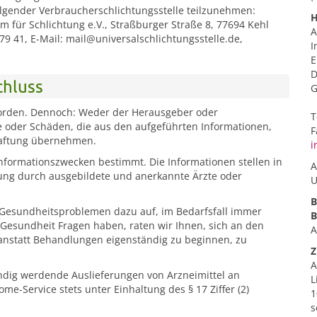
olgender Verbraucherschlichtungsstelle teilzunehmen:
H
 für Schlichtung e.V., Straßburger Straße 8, 77694 Kehl
A
79 41, E-Mail: mail@universalschlichtungsstelle.de,
I
E
D
chluss
G
t worden. Dennoch: Weder der Herausgeber oder
T
le oder Schäden, die aus den aufgeführten Informationen,
F
Haftung übernehmen.
i
Informationszwecken bestimmt. Die Informationen stellen in
A
atung durch ausgebildete und anerkannte Ärzte oder
U
B
n Gesundheitsproblemen dazu auf, im Bedarfsfall immer
B
 Gesundheit Fragen haben, raten wir Ihnen, sich an den
A
 anstatt Behandlungen eigenständig zu beginnen, zu
Z
A
ndig werdende Auslieferungen von Arzneimittel an
L
e-Service stets unter Einhaltung des § 17 Ziffer (2)
1
s