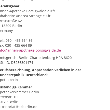
erausgeber
nnen-Apotheke Borsigwalde e.Kfr.
nhaberin: Andrea Strenge e.Kfr.
rnststraße 62
-13509 Berlin
ermany
el.: 030 - 435 664 86
ax: 030 - 435 664 89
nfo@annen-apotheke-borsigwalde.de
mtsgericht Berlin-Charlottenburg HRA 8620
St.-ID: DE286301474
erufsbezeichnung, Approbation verliehen in der
undesrepublik Deutschland:
pothekerin
uständige Kammer
pothekerkammer Berlin
ittenstr. 10
0179 Berlin
ekretariat@akberlin.de