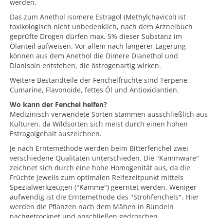
werden.
Das zum Anethol isomere Estragol (Methylchavicol) ist
toxikologisch nicht unbedenklich, nach dem Arzneibuch
geprüfte Drogen dürfen max. 5% dieser Substanz im
Ölanteil aufweisen. Vor allem nach längerer Lagerung
können aus dem Anethol die Dimere Dianethol und
Dianisoin entstehen, die östrogenartig wirken.
Weitere Bestandteile der Fenchelfrüchte sind Terpene,
Cumarine, Flavonoide, fettes Öl und Antioxidantien.
Wo kann der Fenchel helfen?
Medizinisch verwendete Sorten stammen ausschließlich aus
Kulturen, da Wildsorten sich meist durch einen hohen
Estragolgehalt auszeichnen.
Je nach Erntemethode werden beim Bitterfenchel zwei
verschiedene Qualitäten unterschieden. Die "Kammware"
zeichnet sich durch eine hohe Homogenität aus, da die
Früchte jeweils zum optimalen Reifezeitpunkt mittels
Spezialwerkzeugen ("Kämme") geerntet werden. Weniger
aufwendig ist die Erntemethode des "Strohfenchels". Hier
werden die Pflanzen nach dem Mähen in Bündeln
nachgetrocknet und anschließen gedroschen.