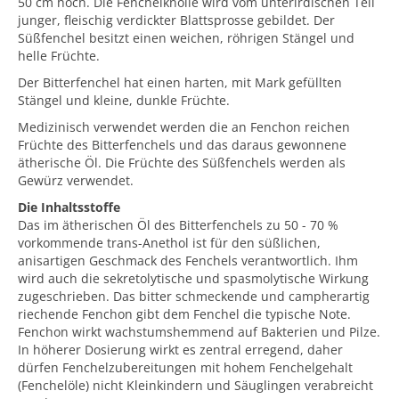
50 cm hoch. Die Fenchelknolle wird vom unterirdischen Teil
junger, fleischig verdickter Blattsprosse gebildet. Der
Süßfenchel besitzt einen weichen, röhrigen Stängel und
helle Früchte.
Der Bitterfenchel hat einen harten, mit Mark gefüllten
Stängel und kleine, dunkle Früchte.
Medizinisch verwendet werden die an Fenchon reichen
Früchte des Bitterfenchels und das daraus gewonnene
ätherische Öl. Die Früchte des Süßfenchels werden als
Gewürz verwendet.
Die Inhaltsstoffe
Das im ätherischen Öl des Bitterfenchels zu 50 - 70 %
vorkommende trans-Anethol ist für den süßlichen,
anisartigen Geschmack des Fenchels verantwortlich. Ihm
wird auch die sekretolytische und spasmolytische Wirkung
zugeschrieben. Das bitter schmeckende und campherartig
riechende Fenchon gibt dem Fenchel die typische Note.
Fenchon wirkt wachstumshemmend auf Bakterien und Pilze.
In höherer Dosierung wirkt es zentral erregend, daher
dürfen Fenchelzubereitungen mit hohem Fenchelgehalt
(Fenchelöle) nicht Kleinkindern und Säuglingen verabreicht