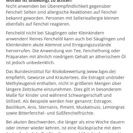
Worauf ist unbedingt zu achten?
Nicht anwenden bei Überempfindlichkeit gegenüber
Fenchel! Selten sind allergische Reaktionen auf Fenchel
bekannt geworden. Personen mit Sellerieallergie können
ebenfalls auf Fenchel reagieren.
Fenchelöl nicht bei Säuglingen oder Kleinkindern
anwenden! Reines Fenchelöl kann auch bei Säuglingen und
Kleinkindern akute Atemnot und Erregungszustände
hervorrufen. Die Anwendung von Tee, Fenchelhonig oder
Präparaten mit ähnlich niedrigem Gehalt an ätherischem Öl
ist jedoch unbedenklich.
Das Bundesinstitut für Risikobewertung (www.bgvv.de)
empfiehlt, Gewürze und Kräutertees, die Estragol und/oder
Methyleugenol enthalten, nicht in größeren Mengen über
längere Zeiträume einzunehmen. Dies gilt in besonderem
Maße für Kinder und während Schwangerschaft und
Stillzeit. Als Beispiele werden hier genannt: Estragon,
Basilikum, Anis, Sternanis, Piment, Muskatnuss, Lemongras
sowie Bitterfenchel- und Süßfenchelfrüchte.
Bei akuten Beschwerden, die länger als eine Woche dauern
oder immer wieder kehren, ist eine Rücksprache mit dem