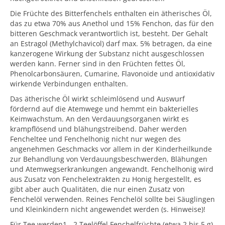
Die Früchte des Bitterfenchels enthalten ein ätherisches Öl,
das zu etwa 70% aus Anethol und 15% Fenchon, das für den
bitteren Geschmack verantwortlich ist, besteht. Der Gehalt
an Estragol (Methylchavicol) darf max. 5% betragen, da eine
kanzerogene Wirkung der Substanz nicht ausgeschlossen
werden kann. Ferner sind in den Früchten fettes Öl,
Phenolcarbonsäuren, Cumarine, Flavonoide und antioxidativ
wirkende Verbindungen enthalten.
Das ätherische Öl wirkt schleimlösend und Auswurf
fördernd auf die Atemwege und hemmt ein bakterielles
Keimwachstum. An den Verdauungsorganen wirkt es
krampflösend und blähungstreibend. Daher werden
Fencheltee und Fenchelhonig nicht nur wegen des
angenehmen Geschmacks vor allem in der Kinderheilkunde
zur Behandlung von Verdauungsbeschwerden, Blähungen
und Atemwegserkrankungen angewandt. Fenchelhonig wird
aus Zusatz von Fenchelextrakten zu Honig hergestellt, es
gibt aber auch Qualitäten, die nur einen Zusatz von
Fenchelöl verwenden. Reines Fenchelöl sollte bei Säuglingen
und Kleinkindern nicht angewendet werden (s. Hinweise)!
Für Tee werden1 - 2 Teelöffel Fenchelfrüchte (etwa 2 bis 5 g)