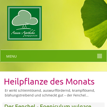
MENU
Heilpflanze des Monats
Er wirkt schleimlösend, auswurffördernd, krampflösend,
blähungstreibend und schmeckt gut – der Fenchel...
Der Fenchel - Foeniculum vulgare