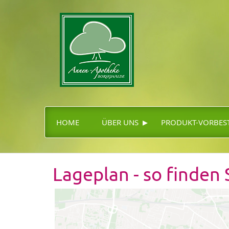
▸
HOME
ÜBER UNS
PRODUKT-VORBES
Lageplan - so finden 