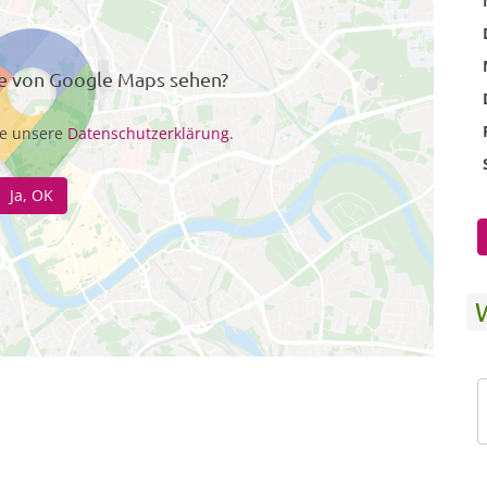
te von Google Maps sehen?
te unsere
Datenschutzerklärung
.
Ja, OK
W