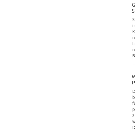
G
S
S
i
K
n
L
n
B
W
P
D
b
f
p
z
w
D