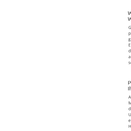
W
W
G
p
g
E
d
a
s
P
I
M
d
U
e
H