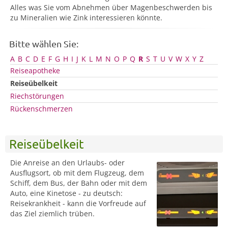
Alles was Sie vom Abnehmen über Magenbeschwerden bis
zu Mineralien wie Zink interessieren könnte.
Bitte wählen Sie:
A
B
C
D
E
F
G
H
I
J
K
L
M
N
O
P
Q
R
S
T
U
V
W
X
Y
Z
Reiseapotheke
Reiseübelkeit
Riechstörungen
Rückenschmerzen
Reiseübelkeit
Die Anreise an den Urlaubs- oder
Ausflugsort, ob mit dem Flugzeug, dem
Schiff, dem Bus, der Bahn oder mit dem
Auto, eine Kinetose - zu deutsch:
Reisekrankheit - kann die Vorfreude auf
das Ziel ziemlich trüben.