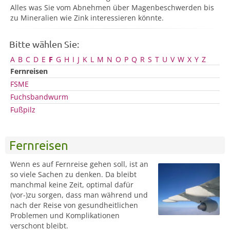
Alles was Sie vom Abnehmen über Magenbeschwerden bis
zu Mineralien wie Zink interessieren könnte.
Bitte wählen Sie:
A
B
C
D
E
F
G
H
I
J
K
L
M
N
O
P
Q
R
S
T
U
V
W
X
Y
Z
Fernreisen
FSME
Fuchsbandwurm
Fußpilz
Fernreisen
Wenn es auf Fernreise gehen soll, ist an
so viele Sachen zu denken. Da bleibt
manchmal keine Zeit, optimal dafür
(vor-)zu sorgen, dass man während und
nach der Reise von gesundheitlichen
Problemen und Komplikationen
verschont bleibt.