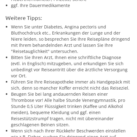
ggf. Ihre Dauermedikamente
Weitere Tipps:
Wenn Sie unter Diabetes, Angina pectoris und
Bluthochdruck etc., Erkrankungen der Lunge und der
Niere leiden, so besprechen Sie Ihre Reisepläne dringend
mit Ihrem behandelnden Arzt und lassen Sie Ihre
"Reisetauglichkeit" untersuchen.
Bitten Sie Ihren Arzt, Ihnen eine schriftliche Diagnose
(evtl. in Englisch) mitzugeben, und erkundigen Sie sich
unbedingt vor Reiseantritt über die ärztliche Versorgung
vor Ort.
Führen Sie Ihre Reiseapotheke immer als Handgepäck mit
sich, denn so mancher Koffer erreicht nicht das Reiseziel.
Beugen Sie bei lang andauernden Reisen einer
Thrombose vor! Alle halbe Stunde Venengymnastik, pro
Stunde 0,5 Liter Flüssigkeit trinken (Kaffee und Alkohol
meiden), bequeme Kleidung und ggf. einen
Reisestützstrumpf tragen, nicht mit übereinander
geschlagenen Beinen sitzen.
Wenn sich nach Ihrer Rückkehr Beschwerden einstellen
wie z.B. Fieber, suchen Sie dringend einen Arzt auf.