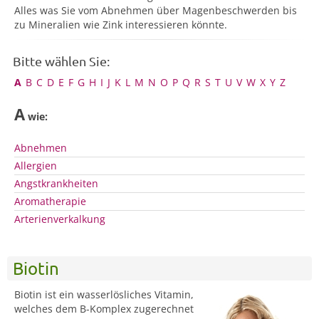
Alles was Sie vom Abnehmen über Magenbeschwerden bis
zu Mineralien wie Zink interessieren könnte.
Bitte wählen Sie:
A
B
C
D
E
F
G
H
I
J
K
L
M
N
O
P
Q
R
S
T
U
V
W
X
Y
Z
A
wie:
Abnehmen
Allergien
Angstkrankheiten
Aromatherapie
Arterienverkalkung
Biotin
Biotin ist ein wasserlösliches Vitamin,
welches dem B-Komplex zugerechnet