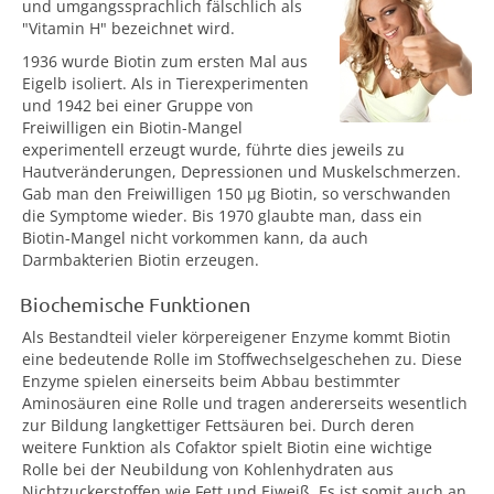
und umgangssprachlich fälschlich als
"Vitamin H" bezeichnet wird.
1936 wurde Biotin zum ersten Mal aus
Eigelb isoliert. Als in Tierexperimenten
und 1942 bei einer Gruppe von
Freiwilligen ein Biotin-Mangel
experimentell erzeugt wurde, führte dies jeweils zu
Hautveränderungen, Depressionen und Muskelschmerzen.
Gab man den Freiwilligen 150 µg Biotin, so verschwanden
die Symptome wieder. Bis 1970 glaubte man, dass ein
Biotin-Mangel nicht vorkommen kann, da auch
Darmbakterien Biotin erzeugen.
Biochemische Funktionen
Als Bestandteil vieler körpereigener Enzyme kommt Biotin
eine bedeutende Rolle im Stoffwechselgeschehen zu. Diese
Enzyme spielen einerseits beim Abbau bestimmter
Aminosäuren eine Rolle und tragen andererseits wesentlich
zur Bildung langkettiger Fettsäuren bei. Durch deren
weitere Funktion als Cofaktor spielt Biotin eine wichtige
Rolle bei der Neubildung von Kohlenhydraten aus
Nichtzuckerstoffen wie Fett und Eiweiß. Es ist somit auch an