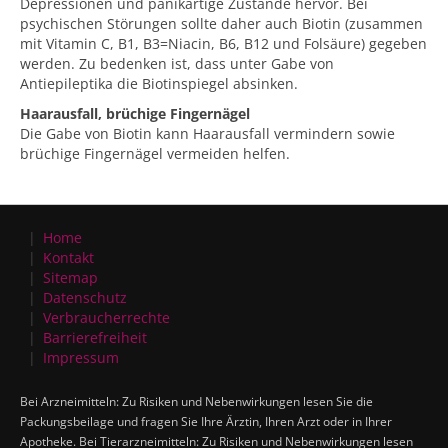
Depressionen und panikartige Zustände hervor. Bei
psychischen Störungen sollte daher auch Biotin (zusammen
mit Vitamin C, B1, B3=Niacin, B6, B12 und Folsäure) gegeben
werden. Zu bedenken ist, dass unter Gabe von
Antiepileptika die Biotinspiegel absinken.
Haarausfall, brüchige Fingernägel
Die Gabe von Biotin kann Haarausfall vermindern sowie
brüchige Fingernägel vermeiden helfen.
Home
Kontakt
Sitemap
Datenschutz
Verbraucherrechte
Barrierefreiheit
Impressum
Bei Arzneimitteln: Zu Risiken und Nebenwirkungen lesen Sie die
Packungsbeilage und fragen Sie Ihre Ärztin, Ihren Arzt oder in Ihrer
Apotheke. Bei Tierarzneimitteln: Zu Risiken und Nebenwirkungen lesen