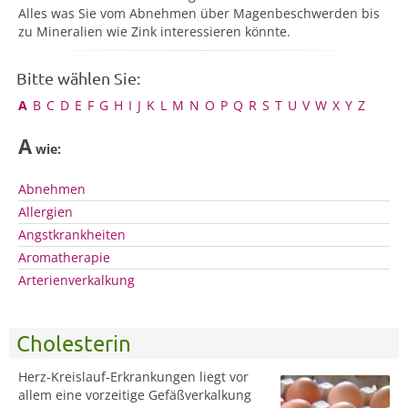
Alles was Sie vom Abnehmen über Magenbeschwerden bis
zu Mineralien wie Zink interessieren könnte.
Bitte wählen Sie:
A
B
C
D
E
F
G
H
I
J
K
L
M
N
O
P
Q
R
S
T
U
V
W
X
Y
Z
A
wie:
Abnehmen
Allergien
Angstkrankheiten
Aromatherapie
Arterienverkalkung
Cholesterin
Herz-Kreislauf-Erkrankungen liegt vor
allem eine vorzeitige Gefäßverkalkung