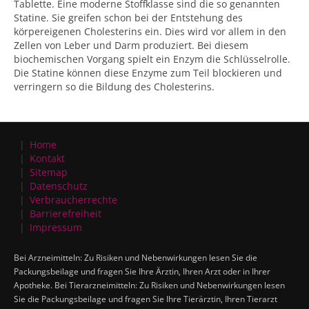
Tablette. Eine moderne Stoffklasse sind die so genannten
Statine. Sie greifen schon bei der Entstehung des
körpereigenen Cholesterins ein. Dies wird vor allem in den
Zellen von Leber und Darm produziert. Bei diesem
biochemischen Vorgang spielt ein Enzym die Schlüsselrolle.
Die Statine können diese Enzyme zum Teil blockieren und
verringern so die Bildung des Cholesterins.
Home
Kontakt
Sitemap
Datenschutz
Verbraucherrechte
Barrierefreiheit
Impressum
Bei Arzneimitteln: Zu Risiken und Nebenwirkungen lesen Sie die
Packungsbeilage und fragen Sie Ihre Ärztin, Ihren Arzt oder in Ihrer
Apotheke. Bei Tierarzneimitteln: Zu Risiken und Nebenwirkungen lesen
Sie die Packungsbeilage und fragen Sie Ihre Tierärztin, Ihren Tierarzt