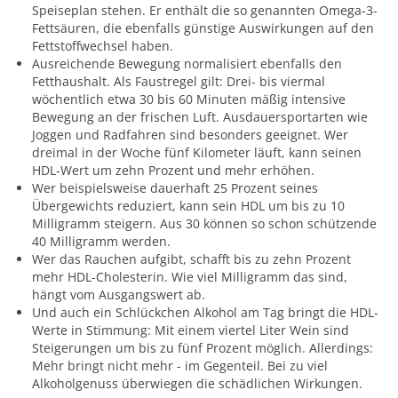
Speiseplan stehen. Er enthält die so genannten Omega-3-
Fettsäuren, die ebenfalls günstige Auswirkungen auf den
Fettstoffwechsel haben.
Ausreichende Bewegung normalisiert ebenfalls den
Fetthaushalt. Als Faustregel gilt: Drei- bis viermal
wöchentlich etwa 30 bis 60 Minuten mäßig intensive
Bewegung an der frischen Luft. Ausdauersportarten wie
Joggen und Radfahren sind besonders geeignet. Wer
dreimal in der Woche fünf Kilometer läuft, kann seinen
HDL-Wert um zehn Prozent und mehr erhöhen.
Wer beispielsweise dauerhaft 25 Prozent seines
Übergewichts reduziert, kann sein HDL um bis zu 10
Milligramm steigern. Aus 30 können so schon schützende
40 Milligramm werden.
Wer das Rauchen aufgibt, schafft bis zu zehn Prozent
mehr HDL-Cholesterin. Wie viel Milligramm das sind,
hängt vom Ausgangswert ab.
Und auch ein Schlückchen Alkohol am Tag bringt die HDL-
Werte in Stimmung: Mit einem viertel Liter Wein sind
Steigerungen um bis zu fünf Prozent möglich. Allerdings:
Mehr bringt nicht mehr - im Gegenteil. Bei zu viel
Alkoholgenuss überwiegen die schädlichen Wirkungen.