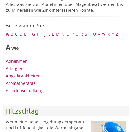
Alles was Sie vom Abnehmen über Magenbeschwerden bis
zu Mineralien wie Zink interessieren könnte.
Bitte wählen Sie:
A
B
C
D
E
F
G
H
I
J
K
L
M
N
O
P
Q
R
S
T
U
V
W
X
Y
Z
A
wie:
Abnehmen
Allergien
Angstkrankheiten
Aromatherapie
Arterienverkalkung
Hitzschlag
Wenn eine hohe Umgebungstemperatur
und Luftfeuchtigkeit die Wärmeabgabe