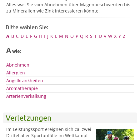
Alles was Sie vom Abnehmen über Magenbeschwerden bis
zu Mineralien wie Zink interessieren könnte.
Bitte wählen Sie:
A
B
C
D
E
F
G
H
I
J
K
L
M
N
O
P
Q
R
S
T
U
V
W
X
Y
Z
A
wie:
Abnehmen
Allergien
Angstkrankheiten
Aromatherapie
Arterienverkalkung
Verletzungen
Im Leistungssport ereignen sich ca. zwei
Drittel aller Sportunfälle im Wettkampf