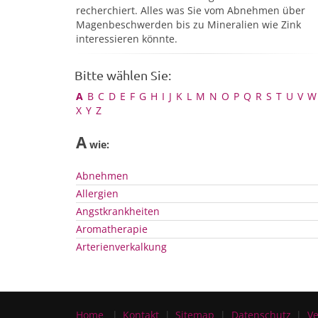
recherchiert. Alles was Sie vom Abnehmen über
Magenbeschwerden bis zu Mineralien wie Zink
interessieren könnte.
Bitte wählen Sie:
A
B
C
D
E
F
G
H
I
J
K
L
M
N
O
P
Q
R
S
T
U
V
W
X
Y
Z
A
wie:
Abnehmen
Allergien
Angstkrankheiten
Aromatherapie
Arterienverkalkung
Home
Kontakt
Sitemap
Datenschutz
Ve